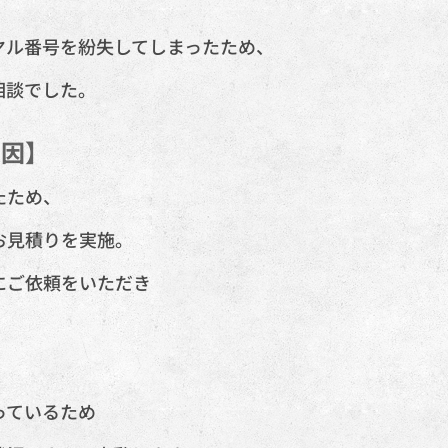
】
ヤル番号を紛失してしまったため、
相談でした。
原因】
たため、
お見積りを実施。
にご依頼をいただき
。
っているため