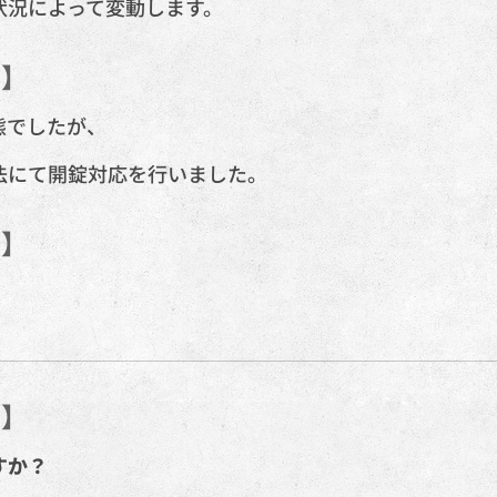
状況によって変動します。
容】
態でしたが、
法にて開錠対応を行いました。
安】
問】
すか？