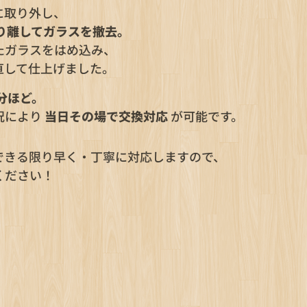
に取り外し、
り離してガラスを撤去。
たガラスをはめ込み、
直して仕上げました。
分ほど。
況により
当日その場で交換対応
が可能です。
できる限り早く・丁寧に対応しますので、
ください！