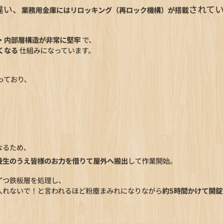
違い、
されて
業務用金庫にはリロッキング（再ロック機構）が搭載
・内部層構造が非常に堅牢
で、
くなる
仕組みになっています。
っており、
なるため、
養生のうえ皆様のお力を借りて屋外へ搬出
して作業開始。
ずつ鉄板層を処理し、
入れないで！と言われるほど粉塵まみれになりながら
約5時間かけて開