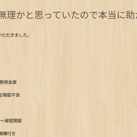
無理かと思っていたので本当に助
いただきました。
業務用金庫
る開錠不良
→ 破錠開錠
機構付き