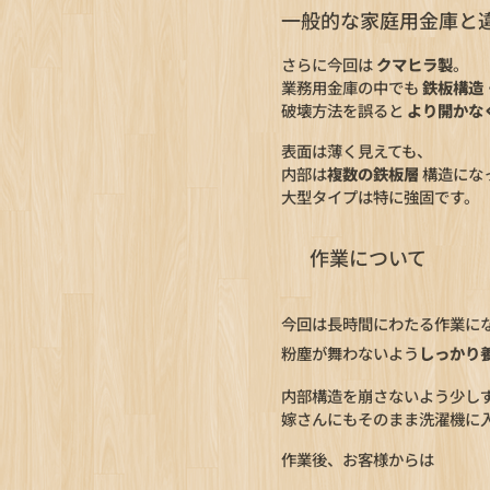
一般的な家庭用金庫と
さらに今回は
クマヒラ製
。
業務用金庫の中でも
鉄板構造
破壊方法を誤ると
より開かな
表面は薄く見えても、
内部は
複数の鉄板層
構造にな
大型タイプは特に強固です。
🔧 作業について
今回は長時間にわたる作業に
粉塵が舞わないよう
しっかり
内部構造を崩さないよう少し
嫁さんにもそのまま洗濯機に
作業後、お客様からは