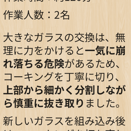
作業人数：2名
大きなガラスの交換は、無
理に力をかけると
一気に崩
れ落ちる危険
があるため、
コーキングを丁寧に切り、
上部から細かく分割しなが
ら慎重に抜き取り
ました。
新しいガラスを組み込み後