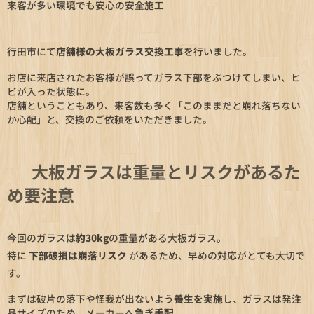
来客が多い環境でも安心の安全施工
行田市にて
店舗様の大板ガラス交換工事
を行いました。
お店に来店されたお客様が誤ってガラス下部をぶつけてしまい、ヒ
ビが入った状態に。
店舗ということもあり、来客数も多く「このままだと崩れ落ちない
か心配」と、交換のご依頼をいただきました。
🪟
大板ガラスは重量とリスクがあるた
め要注意
今回のガラスは
約30kg
の重量がある大板ガラス。
特に
下部破損は崩落リスク
があるため、早めの対応がとても大切で
す。
まずは破片の落下や怪我が出ないよう
養生を実施
し、ガラスは発注
品サイズのため、メーカーへ
急ぎ手配
。