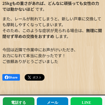
25kgもの重さがあれば、どんなに頑張っても女性の力
では動かないほど
です。
また、レールが削れてしまうと、新しい戸車に交換して
も摩耗しやすくなってしまいます。
そのため、このような症状が見られる場合は、
無理に開
閉せず早めの交換をおすすめ
します。
今回は近隣で作業中にお声がけいただき、
お力になれて本当に良かったです！
ご依頼ありがとうございました😊
Share
電話する
メール
LINE
住まいのトラブル解決